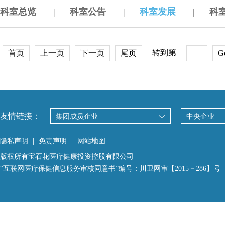
科室总览
|
科室公告
|
科室发展
|
科
转到第
首页
上一页
下一页
尾页
G
友情链接：
集团成员企业
中央企业
|
|
隐私声明
免责声明
网站地图
版权所有宝石花医疗健康投资控股有限公司
“互联网医疗保健信息服务审核同意书”编号：川卫网审【2015－286】号