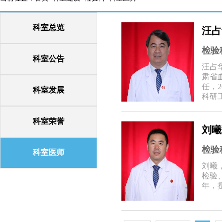
科室总览
汪占
检验
科室公告
汪占
肃省
任，
科室发展
科研
会委
委员
科室荣誉
会常
刘曦
多篇
检验
科室医师
刘曦
检验
年，