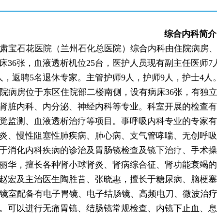
综合内科简介
肃宝石花医院（兰州石化总医院）综合内科
由住院病房
床36张，血液透析机位25台，医护人员现有副主任医师7
人，返聘5名退休专家。主管护师9人，护师9人，护士4人
院病房位于东区住院部二楼南侧，设有病床36张，有独
肾脏内科、内分泌、神经内科等专业。科室开展的检查有
觉监测、血液透析治疗等项目。事呼吸内科专业的专家有
炎、慢性阻塞性肺疾病、肺心病、支气管哮喘、无创呼吸
于消化内科疾病的诊治及胃肠镜检查及镜下治疗、手术操
丽华，擅长各种肾小球肾炎、肾病综合征、肾功能衰竭的
赵宏及主治医生陶胜昔、张晓惠，擅长于糖尿病、脑梗塞
镜室配备有电子胃镜、电子结肠镜、高频电刀、微波治
。可以进行无痛胃镜、结肠镜常规检查、内镜下止血、息