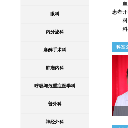
血
患者开
眼科
科
科
内分泌科
科室
麻醉手术科
肿瘤内科
呼吸与危重症医学科
普外科
神经外科