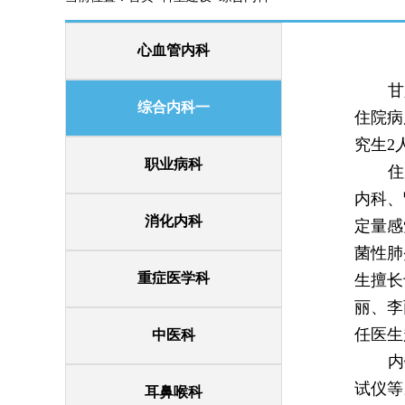
心血管内科
甘
综合内科一
住院病
究生2
职业病科
住
内科、
消化内科
定量感
菌性肺
重症医学科
生擅长
丽、李
任医生
中医科
内
试仪等
耳鼻喉科